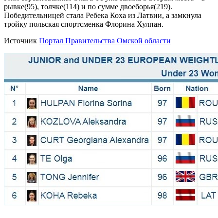
рывке(95), толчке(114) и по сумме двоеборья(219).
Победительницей стала Ребека Коха из Латвии, а замкнула
тройку польская спортсменка Флорина Хулпан.
Источник
Портал Правительства Омской области